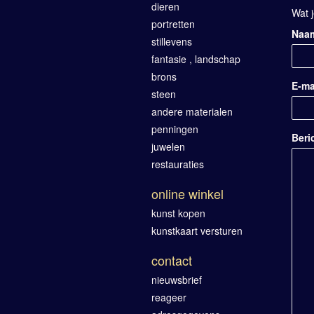
dieren
Wat j
portretten
Naa
stillevens
fantasie , landschap
brons
E-ma
steen
andere materialen
penningen
Beri
juwelen
restauraties
online winkel
kunst kopen
kunstkaart versturen
contact
nieuwsbrief
reageer