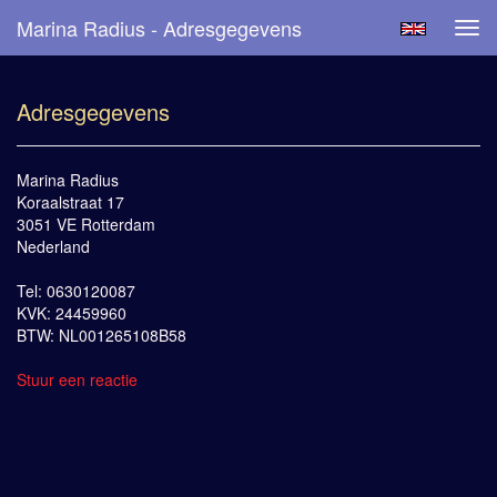
Marina Radius - Adresgegevens
Tog
navi
Adresgegevens
Marina Radius
Koraalstraat 17
3051 VE Rotterdam
Nederland
Tel: 0630120087
KVK: 24459960
BTW: NL001265108B58
Stuur een reactie