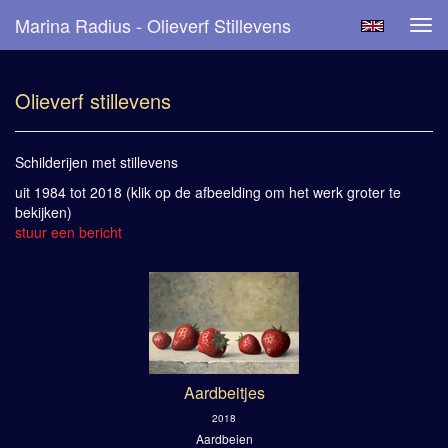
Marina Radius - Olieverf Stillevens
Tog
navi
Olieverf stillevens
Schilderijen met stillevens
uit 1984 tot 2018
(klik op de afbeelding om het werk groter te
bekijken)
stuur een bericht
Aardbeitjes
2018
Aardbeien