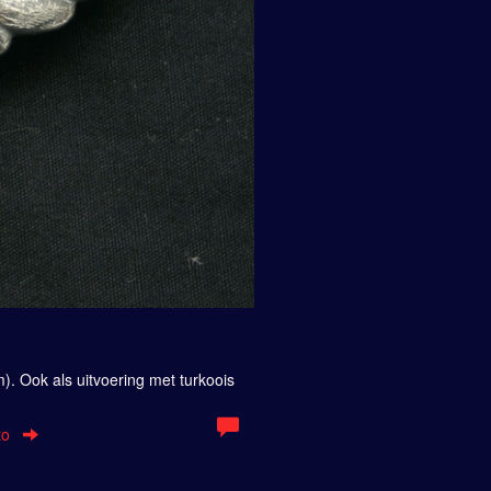
g
d
. Ook als uitvoering met turkoois
to