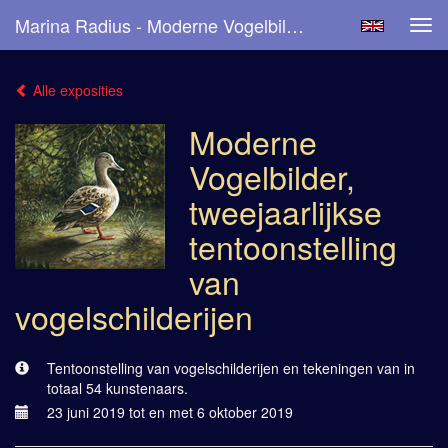
Marina Radius - Moderne Vogelbilder, Tweejaarlijkse Tentoonstelling Van Vogelschilderijen
Tog
navi
Alle exposities
Moderne
Vogelbilder,
tweejaarlijkse
tentoonstelling
van
vogelschilderijen
Tentoonstelling van vogelschilderijen en tekeningen van in
totaal 54 kunstenaars.
23 juni 2019 tot en met 6 oktober 2019